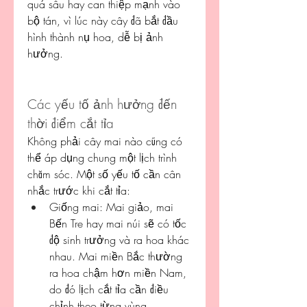
quá sâu hay can thiệp mạnh vào 
bộ tán, vì lúc này cây đã bắt đầu 
hình thành nụ hoa, dễ bị ảnh 
hưởng.
Các yếu tố ảnh hưởng đến 
thời điểm cắt tỉa
Không phải cây mai nào cũng có 
thể áp dụng chung một lịch trình 
chăm sóc. Một số yếu tố cần cân 
nhắc trước khi cắt tỉa:
Giống mai: Mai giảo, mai 
Bến Tre hay mai núi sẽ có tốc 
độ sinh trưởng và ra hoa khác 
nhau. Mai miền Bắc thường 
ra hoa chậm hơn miền Nam, 
do đó lịch cắt tỉa cần điều 
chỉnh theo từng vùng.