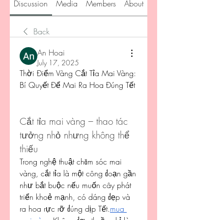
Discussion
Media
Members
About
Back
An Hoai
July 17, 2025
Thời Điểm Vàng Cắt Tỉa Mai Vàng: 
Bí Quyết Để Mai Ra Hoa Đúng Tết
Cắt tỉa mai vàng – thao tác 
tưởng nhỏ nhưng không thể 
thiếu
Trong nghệ thuật chăm sóc mai 
vàng, cắt tỉa là một công đoạn gần 
như bắt buộc nếu muốn cây phát 
triển khoẻ mạnh, có dáng đẹp và 
ra hoa rực rỡ đúng dịp Tết.
mua 