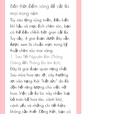
Bốn thời điểm vàng để cắt tỉa 
mai trong năm
Tùy vào từng vùng miền, điều kiện 
khí hậu và mục đích chăm sóc, bạn 
có thể điều chỉnh thời gian cắt tỉa. 
Tuy vậy, 4 giai đoạn dưới đây vẫn 
được xem là chuẩn mực trong kỹ 
thuật chăm sóc mai vàng:
1. Sau Tết Nguyên đán (Tháng 
Giêng đến Tháng Ba âm lịch)
Đây là giai đoạn quan trọng nhất. 
Sau mùa hoa rực rỡ, cây thường 
rơi vào trạng thái “kiệt sức” do đã 
dồn hết năng lượng cho việc nở 
hoa. Việc cắt tỉa lúc này nhằm loại 
bỏ toàn bộ hoa tàn, cành khô, 
cành yếu và những chi tiết thừa 
không cần thiết. Đồng thời, bạn có 