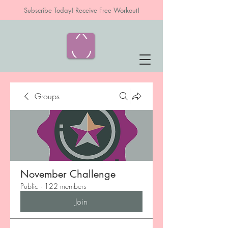
Subscribe Today! Receive Free Workout!
Groups
November Challenge
Public
·
122 members
Join