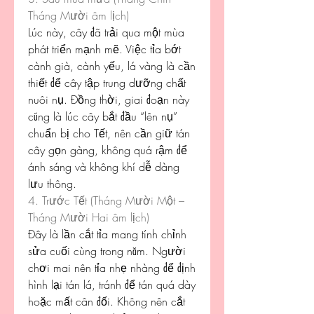
Tháng Mười âm lịch)
Lúc này, cây đã trải qua một mùa 
phát triển mạnh mẽ. Việc tỉa bớt 
cành già, cành yếu, lá vàng là cần 
thiết để cây tập trung dưỡng chất 
nuôi nụ. Đồng thời, giai đoạn này 
cũng là lúc cây bắt đầu “lên nụ” 
chuẩn bị cho Tết, nên cần giữ tán 
cây gọn gàng, không quá rậm để 
ánh sáng và không khí dễ dàng 
lưu thông.
4. Trước Tết (Tháng Mười Một – 
Tháng Mười Hai âm lịch)
Đây là lần cắt tỉa mang tính chỉnh 
sửa cuối cùng trong năm. Người 
chơi mai nên tỉa nhẹ nhàng để định 
hình lại tán lá, tránh để tán quá dày 
hoặc mất cân đối. Không nên cắt 