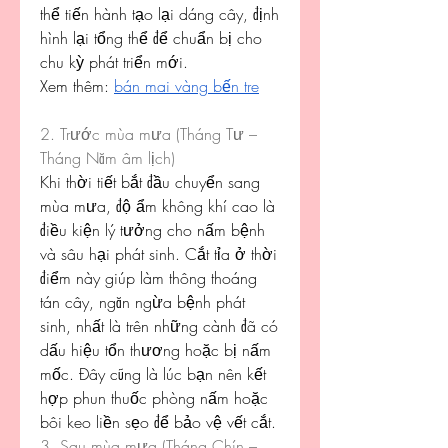
thể tiến hành tạo lại dáng cây, định 
hình lại tổng thể để chuẩn bị cho 
chu kỳ phát triển mới.
Xem thêm: 
bán mai vàng bến tre
2. Trước mùa mưa (Tháng Tư – 
Tháng Năm âm lịch)
Khi thời tiết bắt đầu chuyển sang 
mùa mưa, độ ẩm không khí cao là 
điều kiện lý tưởng cho nấm bệnh 
và sâu hại phát sinh. Cắt tỉa ở thời 
điểm này giúp làm thông thoáng 
tán cây, ngăn ngừa bệnh phát 
sinh, nhất là trên những cành đã có 
dấu hiệu tổn thương hoặc bị nấm 
mốc. Đây cũng là lúc bạn nên kết 
hợp phun thuốc phòng nấm hoặc 
bôi keo liền sẹo để bảo vệ vết cắt.
3. Sau mùa mưa (Tháng Chín – 