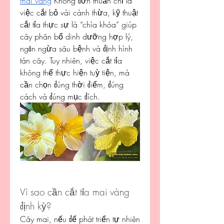
mai vàng
 Không đơn thuần chỉ là 
việc cắt bỏ vài cành thừa, kỹ thuật 
cắt tỉa thực sự là “chìa khóa” giúp 
cây phân bổ dinh dưỡng hợp lý, 
ngăn ngừa sâu bệnh và định hình 
tán cây. Tuy nhiên, việc cắt tỉa 
không thể thực hiện tuỳ tiện, mà 
cần chọn đúng thời điểm, đúng 
cách và đúng mục đích.
Vì sao cần cắt tỉa mai vàng 
định kỳ?
Cây mai, nếu để phát triển tự nhiên 