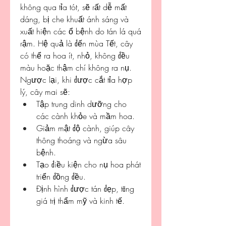
không qua tỉa tót, sẽ rất dễ mất 
dáng, bị che khuất ánh sáng và 
xuất hiện các ổ bệnh do tán lá quá 
rậm. Hệ quả là đến mùa Tết, cây 
có thể ra hoa ít, nhỏ, không đều 
màu hoặc thậm chí không ra nụ.
Ngược lại, khi được cắt tỉa hợp 
lý, cây mai sẽ:
Tập trung dinh dưỡng cho 
các cành khỏe và mầm hoa.
Giảm mật độ cành, giúp cây 
thông thoáng và ngừa sâu 
bệnh.
Tạo điều kiện cho nụ hoa phát 
triển đồng đều.
Định hình được tán đẹp, tăng 
giá trị thẩm mỹ và kinh tế.