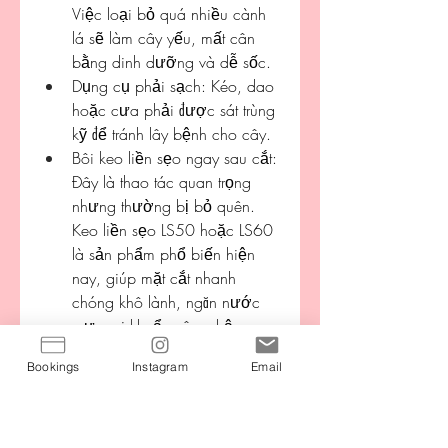
Việc loại bỏ quá nhiều cành 
lá sẽ làm cây yếu, mất cân 
bằng dinh dưỡng và dễ sốc.
Dụng cụ phải sạch: Kéo, dao 
hoặc cưa phải được sát trùng 
kỹ để tránh lây bệnh cho cây.
Bôi keo liền sẹo ngay sau cắt: 
Đây là thao tác quan trọng 
nhưng thường bị bỏ quên. 
Keo liền sẹo LS50 hoặc LS60 
là sản phẩm phổ biến hiện 
nay, giúp mặt cắt nhanh 
chóng khô lành, ngăn nước 
mưa, vi khuẩn xâm nhập, 
đồng thời thúc đẩy tái tạo mô 
Bookings
Instagram
Email
sẹo tự nhiên.
Tưới nước, bón phân hợp lý: 
Sau khi cắt tỉa, cây cần được 
phục hồi dinh dưỡng bằng 