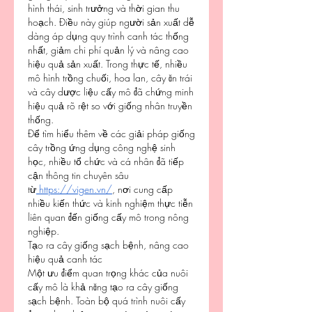
hình thái, sinh trưởng và thời gian thu 
hoạch. Điều này giúp người sản xuất dễ 
dàng áp dụng quy trình canh tác thống 
nhất, giảm chi phí quản lý và nâng cao 
hiệu quả sản xuất. Trong thực tế, nhiều 
mô hình trồng chuối, hoa lan, cây ăn trái 
và cây dược liệu cấy mô đã chứng minh 
hiệu quả rõ rệt so với giống nhân truyền 
thống.
Để tìm hiểu thêm về các giải pháp giống 
cây trồng ứng dụng công nghệ sinh 
học, nhiều tổ chức và cá nhân đã tiếp 
cận thông tin chuyên sâu 
từ
https://vigen.vn/
, nơi cung cấp 
nhiều kiến thức và kinh nghiệm thực tiễn 
liên quan đến giống cấy mô trong nông 
nghiệp.
Tạo ra cây giống sạch bệnh, nâng cao 
hiệu quả canh tác
Một ưu điểm quan trọng khác của nuôi 
cấy mô là khả năng tạo ra cây giống 
sạch bệnh. Toàn bộ quá trình nuôi cấy 