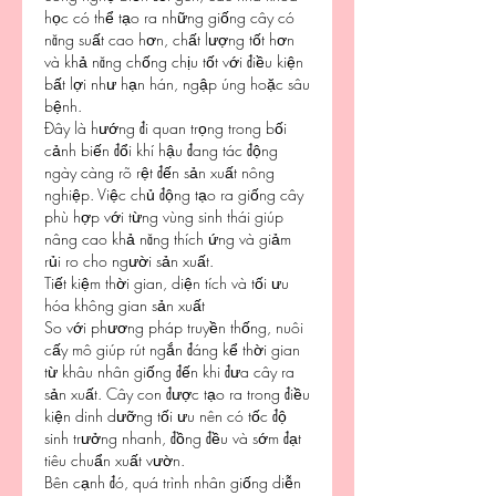
học có thể tạo ra những giống cây có 
năng suất cao hơn, chất lượng tốt hơn 
và khả năng chống chịu tốt với điều kiện 
bất lợi như hạn hán, ngập úng hoặc sâu 
bệnh.
Đây là hướng đi quan trọng trong bối 
cảnh biến đổi khí hậu đang tác động 
ngày càng rõ rệt đến sản xuất nông 
nghiệp. Việc chủ động tạo ra giống cây 
phù hợp với từng vùng sinh thái giúp 
nâng cao khả năng thích ứng và giảm 
rủi ro cho người sản xuất.
Tiết kiệm thời gian, diện tích và tối ưu 
hóa không gian sản xuất
So với phương pháp truyền thống, nuôi 
cấy mô giúp rút ngắn đáng kể thời gian 
từ khâu nhân giống đến khi đưa cây ra 
sản xuất. Cây con được tạo ra trong điều 
kiện dinh dưỡng tối ưu nên có tốc độ 
sinh trưởng nhanh, đồng đều và sớm đạt 
tiêu chuẩn xuất vườn.
Bên cạnh đó, quá trình nhân giống diễn 