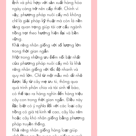
định và phù hợp với sản xuất hàng hóa 
ngày càng trở nên cấp thiết. Chính vì 
vậy, phương pháp nuôi cấy mô không 
chỉ là giải pháp kỹ thuật mà còn là nền 
tảng quan trọng giúp tái cơ cấu ngành 
trồng trọt theo hướng hiện đại và bền 
vững.
Khả năng nhân giống với số lượng lớn 
trong thời gian ngắn
Một trong những ưu điểm nổi bật nhất 
của phương pháp nuôi cấy mô là khả 
năng nhân giống với tốc độ nhanh và 
quy mô lớn. Chỉ từ một mẫu mô rất nhỏ 
được lấy từ cây mẹ ưu tú, thông qua 
quá trình phân chia và tái sinh tế bào, 
có thể tạo ra hàng nghìn đến hàng triệu 
cây con trong thời gian ngắn. Điều này 
đặc biệt có ý nghĩa đối với các loại cây 
trồng có giá trị kinh tế cao, cây lâu năm 
hoặc cây khó nhân giống bằng phương 
pháp truyền thống.
Khả năng nhân giống hàng loạt giúp 
chủ động nguồn cung cây giống quanh 