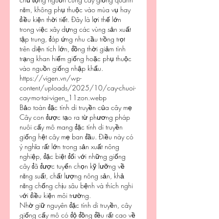
năm, không phụ thuộc vào mùa vụ hay 
điều kiện thời tiết. Đây là lợi thế lớn 
trong việc xây dựng các vùng sản xuất 
tập trung, đáp ứng nhu cầu trồng trọt 
trên diện tích lớn, đồng thời giảm tình 
trạng khan hiếm giống hoặc phụ thuộc 
vào nguồn giống nhập khẩu.
https://vigen.vn/wp-
content/uploads/2025/10/cay-chuoi-
cay-mo-tai-vigen_11zon.webp
Bảo toàn đặc tính di truyền của cây mẹ
Cây con được tạo ra từ phương pháp 
nuôi cấy mô mang đặc tính di truyền 
giống hệt cây mẹ ban đầu. Điều này có 
ý nghĩa rất lớn trong sản xuất nông 
nghiệp, đặc biệt đối với những giống 
cây đã được tuyển chọn kỹ lưỡng về 
năng suất, chất lượng nông sản, khả 
năng chống chịu sâu bệnh và thích nghi 
với điều kiện môi trường.
Nhờ giữ nguyên đặc tính di truyền, cây 
giống cấy mô có độ đồng đều rất cao về 