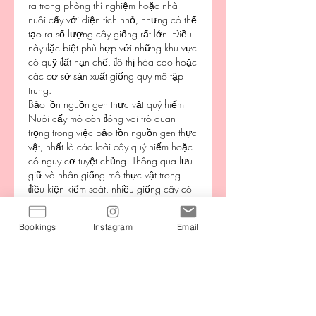
ra trong phòng thí nghiệm hoặc nhà 
nuôi cấy với diện tích nhỏ, nhưng có thể 
tạo ra số lượng cây giống rất lớn. Điều 
này đặc biệt phù hợp với những khu vực 
có quỹ đất hạn chế, đô thị hóa cao hoặc 
các cơ sở sản xuất giống quy mô tập 
trung.
Bảo tồn nguồn gen thực vật quý hiếm
Nuôi cấy mô còn đóng vai trò quan 
trọng trong việc bảo tồn nguồn gen thực 
vật, nhất là các loài cây quý hiếm hoặc 
có nguy cơ tuyệt chủng. Thông qua lưu 
giữ và nhân giống mô thực vật trong 
điều kiện kiểm soát, nhiều giống cây có 
giá trị đã được bảo tồn và phục hồi, góp 
phần đa dạng hóa nguồn gen phục vụ 
Bookings
Instagram
Email
nghiên cứu và sản xuất lâu dài.
Ứng dụng rộng rãi của nuôi cấy mô 
trong nông nghiệp Việt Nam
Hiện nay, phương pháp nuôi cấy mô 
được ứng dụng rộng rãi trong nhiều lĩnh 
vực của nông nghiệp Việt Nam. Từ cây 
ăn quả như cam, bưởi, xoài; cây công 