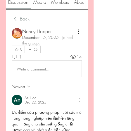
Discussion
Media
Members
About
Back
Nancy Hopper
December 15, 2025
·
joined
the group.
0
1
14
Write a comment...
Newest
An Hoai
Dec 22, 2025
Ưu điểm của phương pháp nuôi cấy mô 
trong nông nghiệp hiện đạiNền tảng 
quan trọng cho sản xuất giống chất 
lượng cao và phát triển bền vững