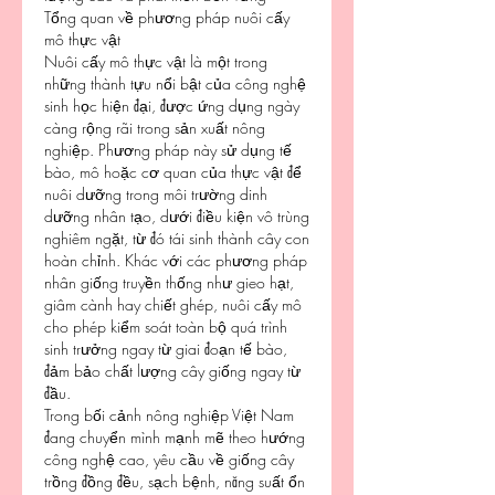
Tổng quan về phương pháp nuôi cấy 
mô thực vật
Nuôi cấy mô thực vật là một trong 
những thành tựu nổi bật của công nghệ 
sinh học hiện đại, được ứng dụng ngày 
càng rộng rãi trong sản xuất nông 
nghiệp. Phương pháp này sử dụng tế 
bào, mô hoặc cơ quan của thực vật để 
nuôi dưỡng trong môi trường dinh 
dưỡng nhân tạo, dưới điều kiện vô trùng 
nghiêm ngặt, từ đó tái sinh thành cây con 
hoàn chỉnh. Khác với các phương pháp 
nhân giống truyền thống như gieo hạt, 
giâm cành hay chiết ghép, nuôi cấy mô 
cho phép kiểm soát toàn bộ quá trình 
sinh trưởng ngay từ giai đoạn tế bào, 
đảm bảo chất lượng cây giống ngay từ 
đầu.
Trong bối cảnh nông nghiệp Việt Nam 
đang chuyển mình mạnh mẽ theo hướng 
công nghệ cao, yêu cầu về giống cây 
trồng đồng đều, sạch bệnh, năng suất ổn 