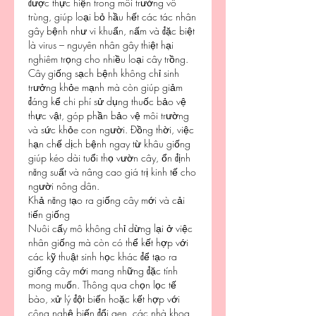
được thực hiện trong môi trường vô 
trùng, giúp loại bỏ hầu hết các tác nhân 
gây bệnh như vi khuẩn, nấm và đặc biệt 
là virus – nguyên nhân gây thiệt hại 
nghiêm trọng cho nhiều loại cây trồng.
Cây giống sạch bệnh không chỉ sinh 
trưởng khỏe mạnh mà còn giúp giảm 
đáng kể chi phí sử dụng thuốc bảo vệ 
thực vật, góp phần bảo vệ môi trường 
và sức khỏe con người. Đồng thời, việc 
hạn chế dịch bệnh ngay từ khâu giống 
giúp kéo dài tuổi thọ vườn cây, ổn định 
năng suất và nâng cao giá trị kinh tế cho 
người nông dân.
Khả năng tạo ra giống cây mới và cải 
tiến giống
Nuôi cấy mô không chỉ dừng lại ở việc 
nhân giống mà còn có thể kết hợp với 
các kỹ thuật sinh học khác để tạo ra 
giống cây mới mang những đặc tính 
mong muốn. Thông qua chọn lọc tế 
bào, xử lý đột biến hoặc kết hợp với 
công nghệ biến đổi gen, các nhà khoa 