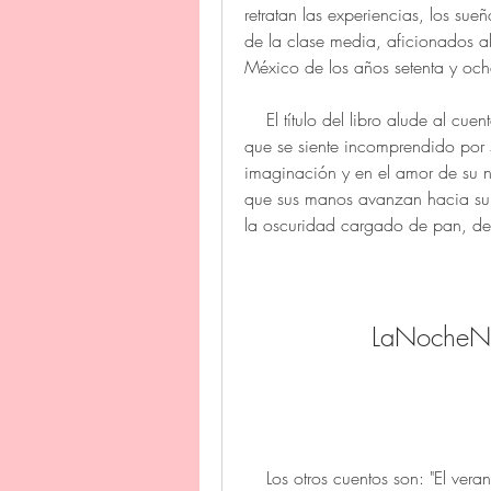
retratan las experiencias, los sue
de la clase media, aficionados al 
México de los años setenta y och
    El título del libro alude al cuento homónimo, en el que el protagonista, un joven 
que se siente incomprendido por s
imaginación y en el amor de su 
que sus manos avanzan hacia su 
la oscuridad cargado de pan, de 
LaNocheNa
    Los otros cuentos son: "El verano y sus mosquitos", "El regreso", "El último partido", 