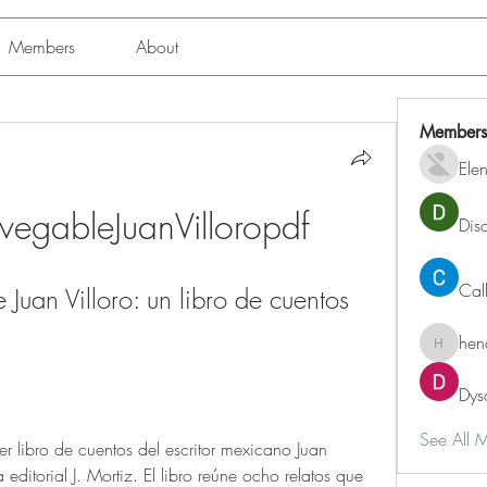
Members
About
Members
Ele
gableJuanVilloropdf
Dis
Cal
uan Villoro: un libro de cuentos 
hen
henchlu
Dys
See All 
ditorial J. Mortiz. El libro reúne ocho relatos que 