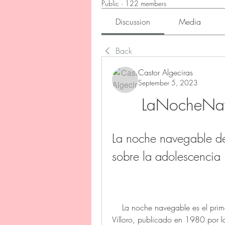
Public
·
122 members
Discussion
Media
Back
Castor Algeciras
September 5, 2023
LaNocheNave
La noche navegable de J
sobre la adolescencia
    La noche navegable es el primer libro de cuentos del escritor mexicano Juan 
Villoro, publicado en 1980 por la e