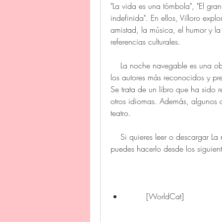
"La vida es una tómbola", "El gran
indefinida". En ellos, Villoro expl
amistad, la música, el humor y la n
referencias culturales.
    La noche navegable es una obra que refleja la sensibilidad y el talento de uno de 
los autores más reconocidos y pr
Se trata de un libro que ha sido 
otros idiomas. Además, algunos d
teatro.
    Si quieres leer o descargar La noche navegable de Juan Villoro en formato PDF, 
puedes hacerlo desde los siguient
        [WorldCat]