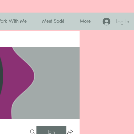
Log In
ork With Me
Meet Sadé
More
Join