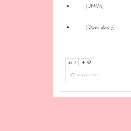
        [UNAM]
        [Open Library]
0
Write a comment...