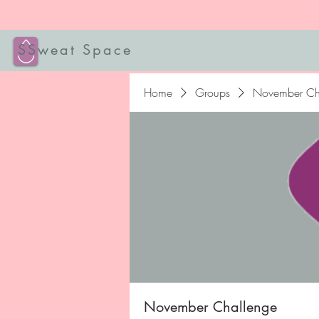
SSweat Space
Home
Groups
November Ch
November Challenge