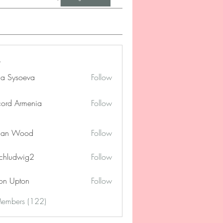
na Sysoeva
Follow
cord Armenia
Follow
lan Wood
Follow
chludwig2
Follow
dwig2
on Upton
Follow
Members (122)