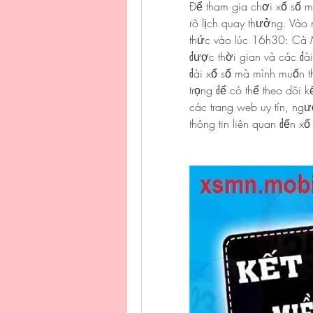
Để tham gia chơi xổ số 
rõ lịch quay thưởng. Vào 
thức vào lúc 16h30: Cà M
được thời gian và các đà
đài xổ số mà mình muốn th
trọng để có thể theo dõi k
các trang web uy tín, ngư
thông tin liên quan đến 