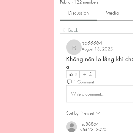
Public
·
122 members
Discussion
Media
Back
rsa88864
August 13, 2025
rsa88864
Không nên lo lắng khi c
a
0
1 Comment
Write a comment...
Sort by:
Newest
rsa88864
Oct 22, 2025