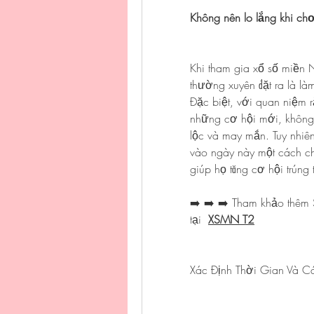
Không nên lo lắng khi c
Khi tham gia xổ số miền 
thường xuyên đặt ra là là
Đặc biệt, với quan niệm r
những cơ hội mới, không í
lộc và may mắn. Tuy nhiên
vào ngày này một cách ch
giúp họ tăng cơ hội trúng
➡️ ➡️ ➡️ Tham khảo thêm 
tại  
XSMN T2
Xác Định Thời Gian Và 