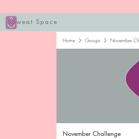
SSweat Space
Home
Groups
November Ch
November Challenge