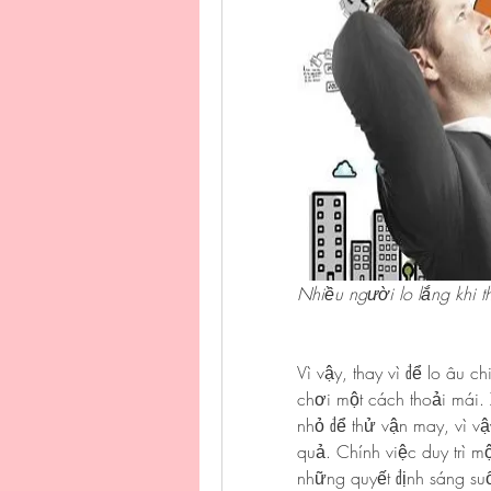
Nhiều người lo lắng khi
Vì vậy, thay vì để lo âu c
chơi một cách thoải mái.
nhỏ để thử vận may, vì vậ
quả. Chính việc duy trì mộ
những quyết định sáng suố