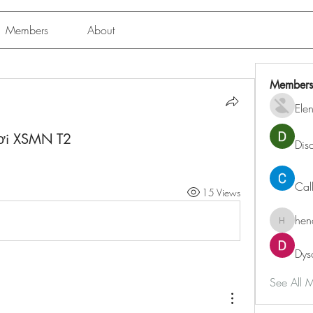
Members
About
Members
Ele
hơi XSMN T2
Dis
Cal
15 Views
hen
henchlu
Dys
See All 