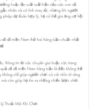
ớng hoặc tần suất xuất hiện của các con số. 
gẫu nhiên và có tính may rủi, nhưng khi người 
pháp dự đoán hợp lý, họ có thể gia tăng cơ hội 
ả xổ số miền Nam thứ hai hàng tuần chuẩn nhất 
ai
u, thông tin từ các chuyên gia hoặc các trang 
quả xổ số miền Nam hàng tuần là điều không thể 
y không chỉ giúp người chơi có cái nhìn rõ ràng 
 mà còn giúp họ tìm ra những chiến lược chơi 
 Lý Thoải Mái Khi Chơi