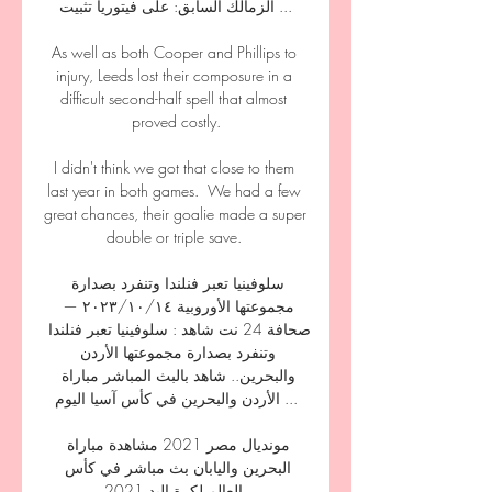
الزمالك السابق: على فيتوريا تثبيت ...

As well as both Cooper and Phillips to 
injury, Leeds lost their composure in a 
difficult second-half spell that almost 
proved costly.

I didn't think we got that close to them 
last year in both games.  We had a few 
great chances, their goalie made a super 
double or triple save. 

سلوفينيا تعبر فنلندا وتنفرد بصدارة 
مجموعتها الأوروبية ١٤‏/١٠‏/٢٠٢٣ — 
صحافة 24 نت شاهد : سلوفينيا تعبر فنلندا 
وتنفرد بصدارة مجموعتها الأردن 
والبحرين.. شاهد بالبث المباشر مباراة 
الأردن والبحرين في كأس آسيا اليوم ...

مونديال مصر 2021 مشاهدة مباراة 
البحرين واليابان بث مباشر في كأس 
العالم لكرة اليد 2021.
