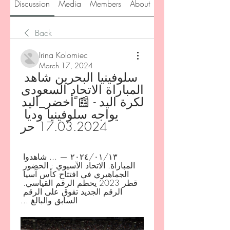
Discussion
Media
Members
About
Back
Irina Kolomiec
March 17, 2024
سلوفينيا البحرين شاهد 
المباراة الاتحاد السعودى 
لكرة اليد - 📰 ًأخضر_اليد 
يواجه سلوفينيا وديا 
17.03.2024 حر
١٣‏/٠١‏/٢٠٢٤ — ... شاهدوا 
المباراة. الاتحاد الآسيوي : الحضور 
الجماهيري في افتتاح كأس آسيا 
قطر 2023 يحطم الرقم القياسي. 
الرقم الجديد تفوق على الرقم 
السابق والبالغ ...