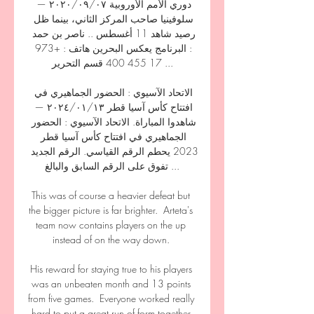
دوري الأمم الأوروبية ٠٧‏/٠٩‏/٢٠٢٠ — 
سلوفينيا صاحب المركز الثاني، بينما ظل 
رصيد شاهد 11 أغسطس .. ناصر بن حمد 
: البرنامج يعكس البحرين هاتف : +973 
17 455 400 قسم التحرير ...

الاتحاد الآسيوي : الحضور الجماهيري في 
افتتاح كأس آسيا قطر ١٣‏/٠١‏/٢٠٢٤ — 
شاهدوا المباراة. الاتحاد الآسيوي : الحضور 
الجماهيري في افتتاح كأس آسيا قطر 
2023 يحطم الرقم القياسي. الرقم الجديد 
تفوق على الرقم السابق والبالغ ...

This was of course a heavier defeat but 
the bigger picture is far brighter.  Arteta's 
team now contains players on the up 
instead of on the way down. 

His reward for staying true to his players 
was an unbeaten month and 13 points 
from five games.  Everyone worked really 
hard to put a great run of form together 