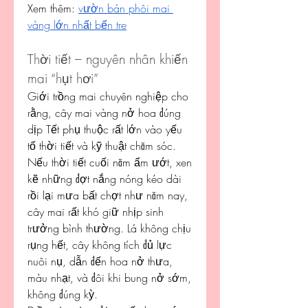
Xem thêm: 
vườn bán phôi mai 
vàng lớn nhất bến tre
Thời tiết – nguyên nhân khiến 
mai “hụt hơi”
Giới trồng mai chuyên nghiệp cho 
rằng, cây mai vàng nở hoa đúng 
dịp Tết phụ thuộc rất lớn vào yếu 
tố thời tiết và kỹ thuật chăm sóc. 
Nếu thời tiết cuối năm ẩm ướt, xen 
kẽ những đợt nắng nóng kéo dài 
rồi lại mưa bất chợt như năm nay, 
cây mai rất khó giữ nhịp sinh 
trưởng bình thường. Lá không chịu 
rụng hết, cây không tích đủ lực 
nuôi nụ, dẫn đến hoa nở thưa, 
màu nhạt, và đôi khi bung nở sớm, 
không đúng kỳ.