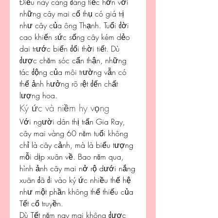
Điều này càng đáng tiếc hơn với 
những cây mai cổ thụ có giá trị 
như cây của ông Thạnh. Tuổi đời 
cao khiến sức sống cây kém dẻo 
dai trước biến đổi thời tiết. Dù 
được chăm sóc cẩn thận, những 
tác động của môi trường vẫn có 
thể ảnh hưởng rõ rệt đến chất 
lượng hoa.
Ký ức và niềm hy vọng
Với người dân thị trấn Gia Ray, 
cây mai vàng 60 năm tuổi không 
chỉ là cây cảnh, mà là biểu tượng 
mỗi dịp xuân về. Bao năm qua, 
hình ảnh cây mai nở rộ dưới nắng 
xuân đã đi vào ký ức nhiều thế hệ 
như một phần không thể thiếu của 
Tết cổ truyền.
Dù Tết năm nay mai không được 