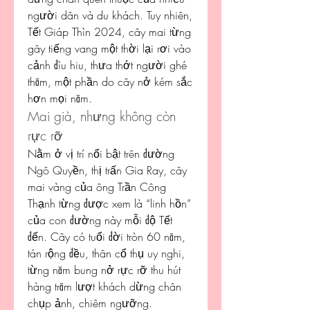
người dân và du khách. Tuy nhiên, 
Tết Giáp Thìn 2024, cây mai từng 
gây tiếng vang một thời lại rơi vào 
cảnh đìu hiu, thưa thớt người ghé 
thăm, một phần do cây nở kém sắc 
hơn mọi năm.
Mai già, nhưng không còn 
rực rỡ
Nằm ở vị trí nổi bật trên đường 
Ngô Quyền, thị trấn Gia Ray, cây 
mai vàng của ông Trần Công 
Thạnh từng được xem là “linh hồn” 
của con đường này mỗi độ Tết 
đến. Cây có tuổi đời tròn 60 năm, 
tán rộng đều, thân cổ thụ uy nghi, 
từng năm bung nở rực rỡ thu hút 
hàng trăm lượt khách dừng chân 
chụp ảnh, chiêm ngưỡng.