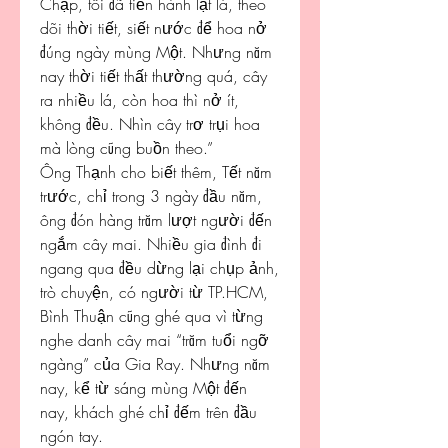
Chạp, tôi đã tiến hành lặt lá, theo 
dõi thời tiết, siết nước để hoa nở 
đúng ngày mùng Một. Nhưng năm 
nay thời tiết thất thường quá, cây 
ra nhiều lá, còn hoa thì nở ít, 
không đều. Nhìn cây trơ trụi hoa 
mà lòng cũng buồn theo.”
Ông Thạnh cho biết thêm, Tết năm 
trước, chỉ trong 3 ngày đầu năm, 
ông đón hàng trăm lượt người đến 
ngắm cây mai. Nhiều gia đình đi 
ngang qua đều dừng lại chụp ảnh, 
trò chuyện, có người từ TP.HCM, 
Bình Thuận cũng ghé qua vì từng 
nghe danh cây mai “trăm tuổi ngỡ 
ngàng” của Gia Ray. Nhưng năm 
nay, kể từ sáng mùng Một đến 
nay, khách ghé chỉ đếm trên đầu 
ngón tay.