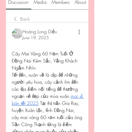
Discussion
Media
Members
About
Back
Hoàng Long Diệu
June 19, 2025
Cây Mai Vàng 60 Năm Tuổi Ở 
Đồng Nai Kém Sắc, Vắng Khách 
Ngắm Nhìn
Tết đến, xuân về là dịp để những 
người yêu hoa, cây cảnh tìm đến 
các địa điểm nổi tiếng để thưởng 
ngoạn vẻ đẹp của mùa xuân.
mai sỉ 
bán tết 2025
 Tại thị trấn Gia Ray, 
huyện Xuân Lộc, tỉnh Đồng Nai, 
cây mai vàng 60 năm tuổi của ông 
Trần Công Thạnh từng là điểm 
dừng chân quen thuộc của nhiều 