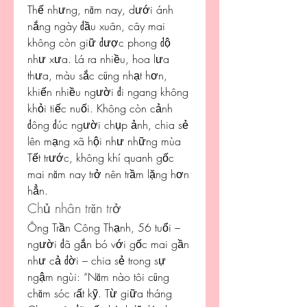
Thế nhưng, năm nay, dưới ánh 
nắng ngày đầu xuân, cây mai 
không còn giữ được phong độ 
như xưa. Lá ra nhiều, hoa lưa 
thưa, màu sắc cũng nhạt hơn, 
khiến nhiều người đi ngang không 
khỏi tiếc nuối. Không còn cảnh 
đông đúc người chụp ảnh, chia sẻ 
lên mạng xã hội như những mùa 
Tết trước, không khí quanh gốc 
mai năm nay trở nên trầm lặng hơn 
hẳn.
Chủ nhân trăn trở
Ông Trần Công Thạnh, 56 tuổi – 
người đã gắn bó với gốc mai gần 
như cả đời – chia sẻ trong sự 
ngậm ngùi: “Năm nào tôi cũng 
chăm sóc rất kỹ. Từ giữa tháng 