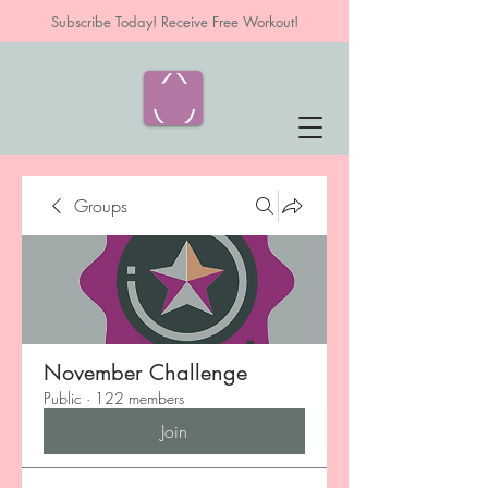
Subscribe Today! Receive Free Workout!
Groups
November Challenge
Public
·
122 members
Join