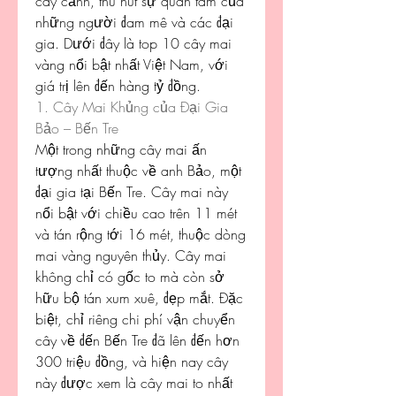
cây cảnh, thu hút sự quan tâm của 
những người đam mê và các đại 
gia. Dưới đây là top 10 cây mai 
vàng nổi bật nhất Việt Nam, với 
giá trị lên đến hàng tỷ đồng.
1. Cây Mai Khủng của Đại Gia 
Bảo – Bến Tre
Một trong những cây mai ấn 
tượng nhất thuộc về anh Bảo, một 
đại gia tại Bến Tre. Cây mai này 
nổi bật với chiều cao trên 11 mét 
và tán rộng tới 16 mét, thuộc dòng 
mai vàng nguyên thủy. Cây mai 
không chỉ có gốc to mà còn sở 
hữu bộ tán xum xuê, đẹp mắt. Đặc 
biệt, chỉ riêng chi phí vận chuyển 
cây về đến Bến Tre đã lên đến hơn 
300 triệu đồng, và hiện nay cây 
này được xem là cây mai to nhất 