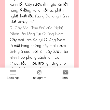
xanh tốt. Cây được định giá lên tới 
hàng tỷ đồng và là một tác phẩm 
nghệ thuật độc đáo giữa lòng thành 
phố sương mù.
9. Cây Mai "Tam Đa" của Nghệ 
Nhân Lão Làng Tại Quảng Nam
Cây mai Tam Đa tại Quảng Nam 
là một trong những cây mai được 
định giá cao, với tán cây được tạo 
hình theo phong cách Tam Đa 
(Phúc, Lộc, Thọ), tượng trưng cho 
phúc lành, may mắn và thịnh 
vượng. Cây mai này được xem là 
Bookings
Instagram
Email
tuyệt tác và là biểu tượng phong 
thủy đặc biệt.
10. Cây Mai Vàng “Nghìn Hoa” 
Tại Nhà Vườn Miền Tây
Cây mai nghìn hoa là một trong 