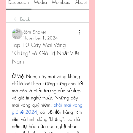
Discussion
Media
Members
About
Back
Ròm Snaker
November 1, 2024
Top 10 Cây Mai Vàng 
"Khủng" và Giá Trị Nhất Việt 
Nam
Ở Việt Nam, cây mai vàng không 
chỉ là loài hoa tượng trưng cho Tết 
mà còn là biểu tượng của vẻ đẹp 
và giá trị nghệ thuật. Những cây 
mai vàng quý hiếm, 
phôi mai vàng 
giá rẻ 2024
, có tuổi đời hàng trăm 
năm và hình dáng "khủng", luôn là 
niềm tự hào của các nghệ nhân 