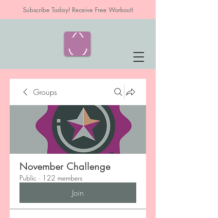
Subscribe Today! Receive Free Workout!
Groups
November Challenge
Public
·
122 members
Join