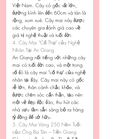
Việt Nam. Cây có gốc rất lớn, 
đường kính lên đến 60cm và tán lá 
rộng, xum xuê. Cây mai này được 
các chuyên gia đánh giá cao về 
giá trị nghệ thuật và tuổi đời.
4. Cây Mai "Cổ Thụ" của Nghệ 
Nhân Tại An Giang
An Giang nổi tiếng với những cây 
mai có tuổi đời cao, và một trong 
số đó là cây mai "cổ thụ" của nghệ 
nhân tại đây. Cây mai này có gốc 
rễ lớn, thân cành chắc khỏe, và 
được chăm sóc cẩn thận, tạo nên 
một vẻ đẹp độc đáo, thu hút các 
nhà sưu tầm sẵn sàng bỏ ra hàng 
tỷ đồng để sở hữu.
5. Cây Mai Vàng 250 Năm Tuổi 
của Ông Ba Tân – Tiền Giang