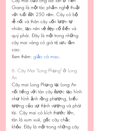
Cây mai của ông Ba Tân ở Tiền 
Giang là một tác phẩm nghệ thuật 
với tuổi đời 250 năm. Cây có bộ 
rễ nổi và thân cây uốn lượn tự 
nhiên, tạo nên vẻ đẹp cổ điển và 
quý phái. Đây là một trong những 
cây mai vàng có giá trị sưu tầm 
cao.
Xem thêm: 
giảo cà mau
.
6. Cây Mai "Long Phụng" ở Long 
An
Cây mai Long Phụng tại Long An 
nổi tiếng với tán cây được tạo hình 
như hình ảnh rồng phượng, biểu 
tượng của sự thịnh vượng và phát 
tài. Cây mai có kích thước lớn, 
tán lá xum xuê, gốc cây chắc 
khỏe. Đây là một trong những cây 