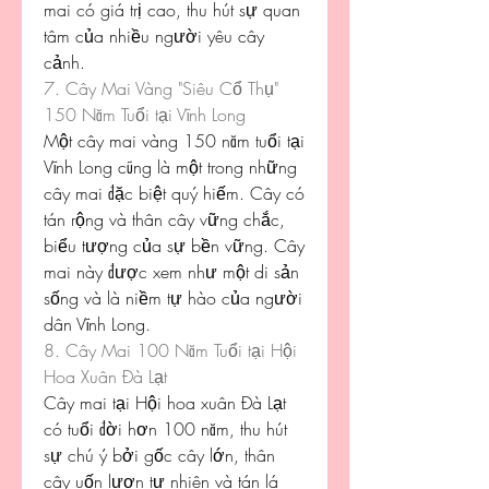
mai có giá trị cao, thu hút sự quan 
tâm của nhiều người yêu cây 
cảnh.
7. Cây Mai Vàng "Siêu Cổ Thụ" 
150 Năm Tuổi tại Vĩnh Long
Một cây mai vàng 150 năm tuổi tại 
Vĩnh Long cũng là một trong những 
cây mai đặc biệt quý hiếm. Cây có 
tán rộng và thân cây vững chắc, 
biểu tượng của sự bền vững. Cây 
mai này được xem như một di sản 
sống và là niềm tự hào của người 
dân Vĩnh Long.
8. Cây Mai 100 Năm Tuổi tại Hội 
Hoa Xuân Đà Lạt
Cây mai tại Hội hoa xuân Đà Lạt 
có tuổi đời hơn 100 năm, thu hút 
sự chú ý bởi gốc cây lớn, thân 
cây uốn lượn tự nhiên và tán lá 