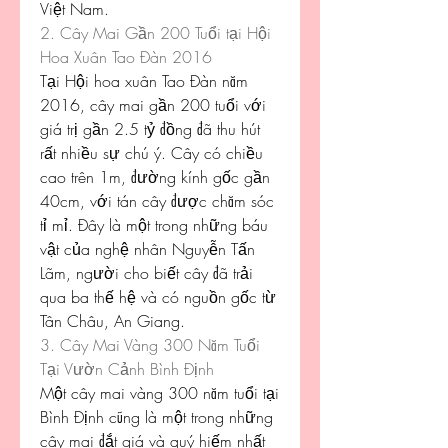
Việt Nam.
2. Cây Mai Gần 200 Tuổi tại Hội 
Hoa Xuân Tao Đàn 2016
Tại Hội hoa xuân Tao Đàn năm 
2016, cây mai gần 200 tuổi với 
giá trị gần 2.5 tỷ đồng đã thu hút 
rất nhiều sự chú ý. Cây có chiều 
cao trên 1m, đường kính gốc gần 
40cm, với tán cây được chăm sóc 
tỉ mỉ. Đây là một trong những báu 
vật của nghệ nhân Nguyễn Tấn 
Lãm, người cho biết cây đã trải 
qua ba thế hệ và có nguồn gốc từ 
Tân Châu, An Giang.
3. Cây Mai Vàng 300 Năm Tuổi 
Tại Vườn Cảnh Bình Định
Một cây mai vàng 300 năm tuổi tại 
Bình Định cũng là một trong những 
cây mai đắt giá và quý hiếm nhất 